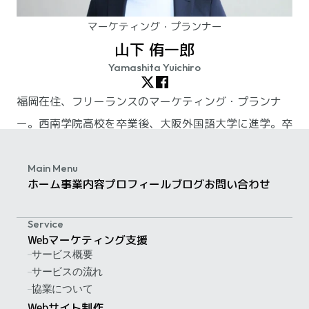
マーケティング・プランナー
山下 侑一郎
Yamashita Yuichiro
福岡在住、フリーランスのマーケティング・プランナ
ー。西南学院高校を卒業後、大阪外国語大学に進学。卒
業後上京して、広告会社「アサツー ディ・ケイ（現：
ADKホールディングス）」に入社。九州支社へのUター
Main Menu
ホーム
事業内容
プロフィール
ブログ
お問い合わせ
ンを経て、2018年に独立。現在はフリーランスとして
活動しています。
Service
詳しいプロフィールを見る
Webマーケティング支援
サービス概要
サービスの流れ
協業について
Webサイト制作