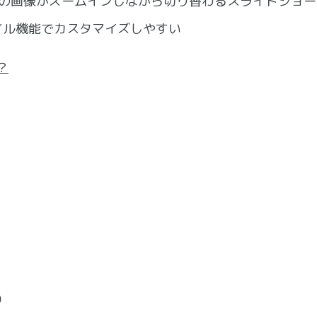
枚の画像がズームインしながら切り替わるスライドショー
イル機能でカスタマイズしやすい
？
）