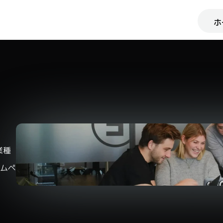
ホ
業種
ムペ