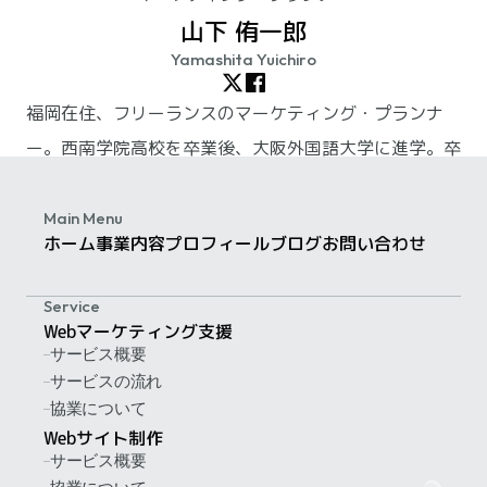
山下 侑一郎
Yamashita Yuichiro
福岡在住、フリーランスのマーケティング・プランナ
ー。西南学院高校を卒業後、大阪外国語大学に進学。卒
業後上京して、広告会社「アサツー ディ・ケイ（現：
ADKホールディングス）」に入社。九州支社へのUター
Main Menu
ホーム
事業内容
プロフィール
ブログ
お問い合わせ
ンを経て、2018年に独立。現在はフリーランスとして
活動しています。
Service
詳しいプロフィールを見る
Webマーケティング支援
サービス概要
サービスの流れ
協業について
Webサイト制作
サービス概要