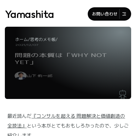
Yamashita
お問い合わせ
/
/
ホーム
思考のメモ帳
2021/12/07
問題の本質は「WHY NOT 
YET」
山下 侑一郎
最近読んだ
『コンサルを超える 問題解決と価値創造の
全技法』
という本がとてもおもしろかったので、少しご
紹介します。