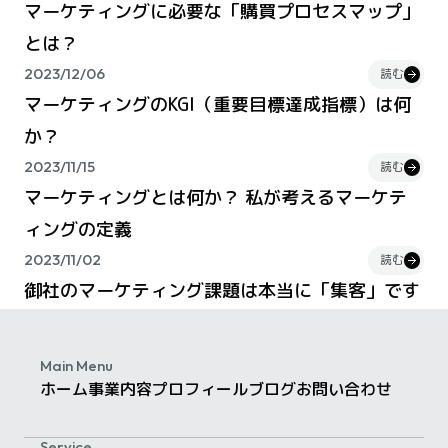
マーケティングに必要な「購買プロセスマップ」
とは？
2023/12/06
読む
マーケティングのKGI（重要目標達成指標）は何
か？
2023/11/15
読む
マーケティングとは何か？ 私が考えるマーケテ
ィングの定義
2023/11/02
読む
御社のマーケティング課題は本当に「集客」です
か？
2023/02/13
読む
Main Menu
経営者が誤解しがちな「ターゲット設定」の意味
ホーム
事業内容
プロフィール
ブログ
お問い合わせ
2023/02/02
読む
Service