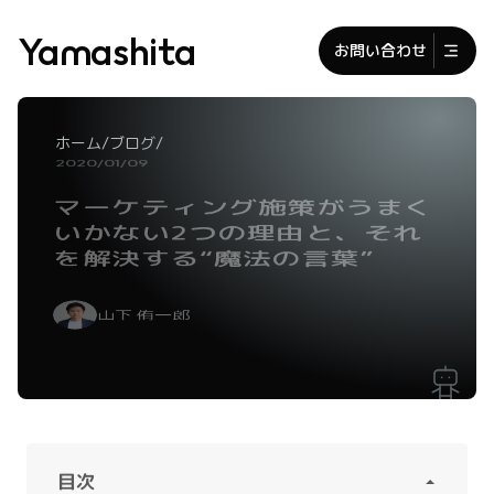
Yamashita
お問い合わせ
/
/
ホーム
ブログ
2020/01/09
マーケティング施策がうまく
いかない2つの理由と、それ
を解決する“魔法の言葉”
山下 侑一郎
目次